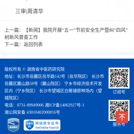
三审|周清华
上一篇：
【新闻】我院开展“五一”节前安全生产暨纠“四风”
树新风督查工作
下一篇：
返回列表
版权所有 © 湖南省中医药研究院
地址：长沙市岳麓区岳华路142号（岳华院区） 长沙市
岳麓区麓山路58号（麓山院区） 宁乡市经济技术开发
区内（宁乡院区） 长沙市望城区白箬铺原种场内（望
订阅号
城院区）
电话：0731-89949006
湘ICP备14002927号-1
湘公网安备 43010402000816号
服务号