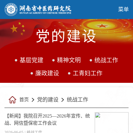
菜单
党的建设
基层党建
精神文明
统战工作
廉政建设
工青妇工作
党的建设
统战工作
首页
【新闻】我院召开2025—2026年宣传、统
战、网信暨保密工作会议
2026-06-05
|
统战工作