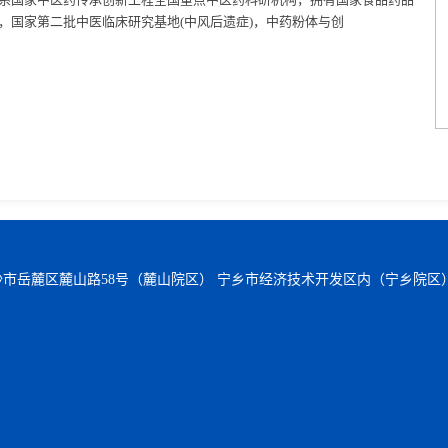
，国家第二批中医临床研究基地(中风后遗症)，中药粉体与创
沙市岳麓区麓山路58号（麓山院区） 宁乡市经济技术开发区内（宁乡院区