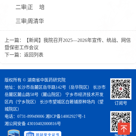
二审|正 培
三审|周清华
上一篇：
【新闻】我院召开2025—2026年宣传、统战、网信
暨保密工作会议
下一篇：
返回列表
版权所有 © 湖南省中医药研究院
地址：长沙市岳麓区岳华路142号（岳华院区） 长沙市
岳麓区麓山路58号（麓山院区） 宁乡市经济技术开发
区内（宁乡院区） 长沙市望城区白箬铺原种场内（望
订阅号
城院区）
电话：0731-89949006
湘ICP备14002927号-1
湘公网安备 43010402000816号
服务号