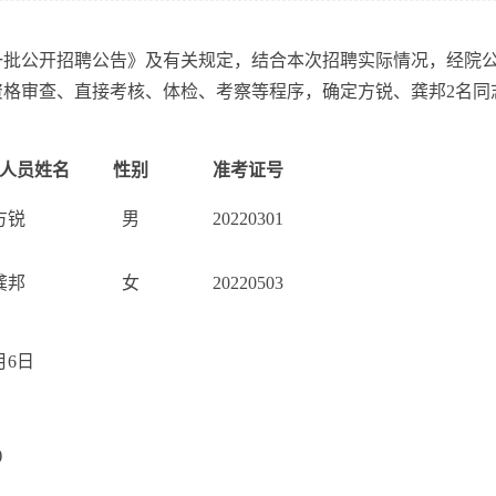
一批公开招聘公告》及有关规定，结合本次招聘实际情况，经院
格审查、直接考核、体检、考察等程序，确定方锐、龚邦2名同志
人员
姓名
性别
准考证号
方锐
男
20220301
龚邦
女
20220503
月6日
)