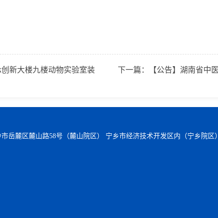
承创新大楼九楼动物实验室装
下一篇：
【公告】湖南省中医
沙市岳麓区麓山路58号（麓山院区） 宁乡市经济技术开发区内（宁乡院区