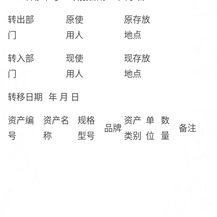
转出部
原使
原存放
门
用人
地点
转入部
现使
现存放
门
用人
地点
转移日期
年 月 日
资产编
资产名
规格
资产
单
数
品牌
备注
号
称
型号
类别
位
量