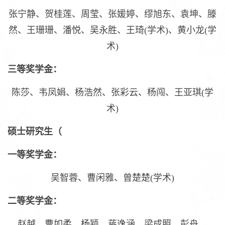
张宁静、贺桂莲、周莹、张媛婷、缪旭东、袁坤、滕
然、王珊珊、潘悦、吴永胜、王琦(学术)、黄小龙(学
术)
三等奖学金：
陈莎、韦凤娟、杨浩然、张彩云、杨闯、王亚琪(学
术)
硕士研究生（
一等奖学金：
吴智蓉、曹闲雅、曾楚楚(学术)
二等奖学金：
赵越、曹如柔、杨颖、蒋逸涵、梁成照、彭舟、