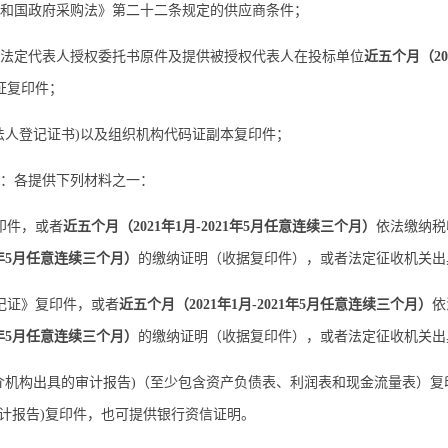
共和国政府采购法》第二十二条规定的供应商条件；
法定代表人授权委托书原件及提供被授权代表人在投标单位
近
五
个月（
2
证复印件；
法人登记证书)以及组织机构代码证副本复印件；
料：各提供下列材料之一：
印件，或者
近
五
个月（
2021年1月-2021年
5
月
任意
连续三个月）
依法缴纳税
021年5月任意连续三个月）
的缴纳证明（收据复印件），或者法定征收机关出
记证》复印件，或者
近五个月（
2021年1月-2021年5月任意连续三个月）
依
021年5月任意连续三个月）
的缴纳证明（收据复印件），或者法定征收机关出
告(中介机构出具的审计报告)（至少包含资产负债表、利润表和现金流量表）复
审计报告)复印件，也可提供银行资信证明。