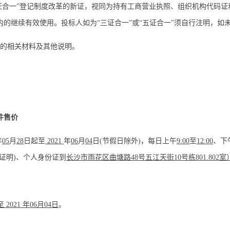
多证合一”登记制度改革的新证，视同为持有工商营业执照、组织机构代码
的继续有效使用。投标人如为“三证合一”或“五证合一”须自行注明，如未
供的相关材料及其他说明。
件售价
年
05
月
28
日起至
2021
年
06
月
04
日
(节假日除外)，每日上午
9:00
至
12:00
、下
证明)、个人身份证到
长沙市雨花区曲塘路
48号五江天街10号栋801.802室
至
2021 年
06
月
04
日
。