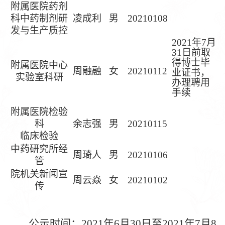
附属医院药剂
科中药制剂研
凌成利
男
202
10108
发与生产质控
2021年7月
31日前取
得博士毕
附属医院中心
周融融
女
20210112
业证书，
实验室科研
办理聘用
手续
附属医院检验
科
余志强
男
20210115
临床检验
中药研究所经
周琦人
男
20210106
管
院机关新闻宣
周云焱
女
20210102
传
公示时间：
20
21
年
6
月
30
日至
20
21
年
7
月
8