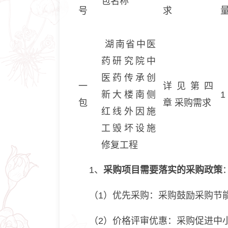
包名称
号
求
湖南省中医
药研究院中
医药传承创
一
详见第四
新大楼南侧
1
包
章 采购需求
红线外因施
工毁坏设施
修复工程
1、
采购项目需要落实的
采购
政策
（1）优先采购：采购鼓励采购节
（2）价格评审优惠：采购促进中